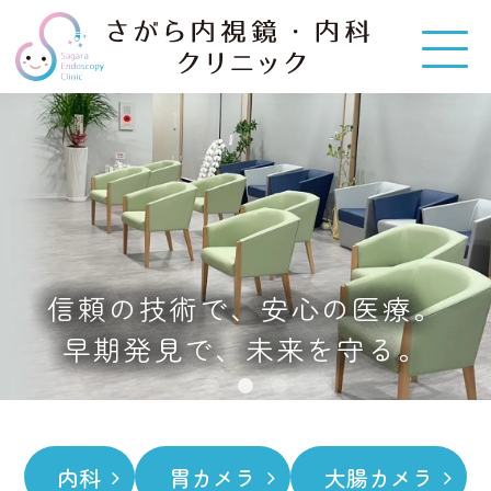
さがら内視鏡・内科クリニ
ック｜宮崎駅｜胃カメラ・
大腸カメラ
信頼の技術で、安心の医療。
早期発見で、未来を守る。
内科
胃カメラ
大腸カメラ